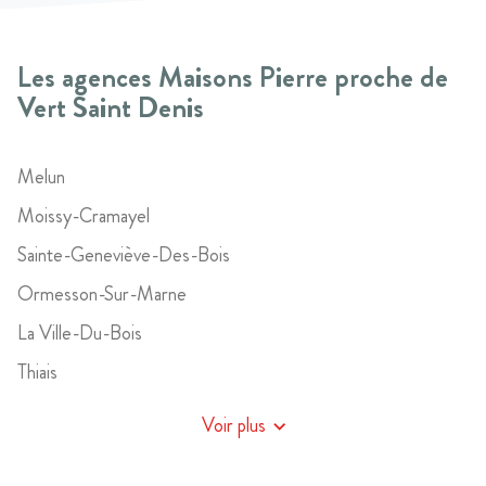
Les agences Maisons Pierre proche de
Vert Saint Denis
Melun
Moissy-Cramayel
Sainte-Geneviève-Des-Bois
Ormesson-Sur-Marne
La Ville-Du-Bois
Thiais
Montereau-Fault-Yonne
d'agence
Voir plus
de
Mareuil-Lès-Meaux
Maisons
Pierre