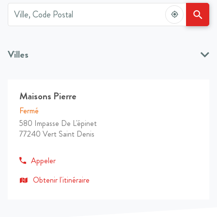
Ville,
À
Code
proximité
Postal
,
trouver
une
Villes
agence
Maisons
Mareuil-Les-Meaux
Melun
Moissy-Cramayel
Pierre
Maisons
Agence
Maisons Pierre
Pierre
Montereau-Fault-Yonne
Montevrain
:
Vert
Fermé
Saint
580 Impasse De L'épinet
Vert-Saint-Denis
Denis
77240 Vert Saint Denis
Retour à Seine-et-Marne
numéro
Appeler
de
téléphone
jusqu'à
Obtenir l'itinéraire
l'agence
Maisons
Pierre