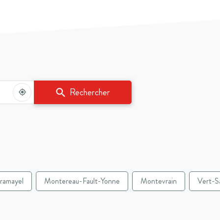
une
Rechercher
À
agence
proximité
Maisons
,
Pierre
trouver
une
agence
Maisons
Pierre
ramayel
Montereau-Fault-Yonne
Montevrain
Vert-S