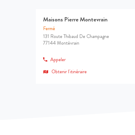
Maisons
Agence
Maisons Pierre Montevrain
Pierre
:
Montevrain
Fermé
Montévrain
131 Route Thibaud De Champagne
77144 Montévrain
numéro
Appeler
de
téléphone
jusqu'à
Obtenir l'itinéraire
l'agence
Maisons
Pierre
Montevrain